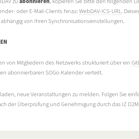
bDAV zu
abonnieren
, kopieren Sie bitte den folgenden 
nder- oder E-Mail-Clients hinzu:
WebDAV-ICS-URL
. Diese
 abhängig von Ihren Synchronisationseinstellungen.
LEN
 von Mitgliedern des Netzwerks strukturiert über ein
Gi
n abonnierbaren SOGo-Kalender verteilt.
ngeladen, neue Veranstaltungen zu melden. Folgen Sie ein
. Nach der Überprüfung und Genehmigung durch das IZ D2