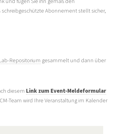
Link und fügen Sie ihn gemäß den
s schreibgeschützte Abonnement stellt sicher,
tLab-Repositorium
gesammelt und dann über
fach diesem
Link zum Event-Meldeformular
MCM-Team wird Ihre Veranstaltung im Kalender