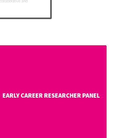
 collaborative and
Lunch and Cookie Talks to
EARLY CAREER RESEARCHER PANEL