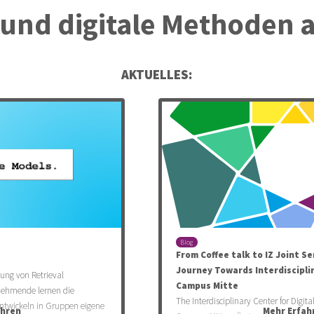
ät und digitale Methoden
AKTUELLES:
Blog
From Coffee talk to IZ Joint S
Journey Towards Interdiscipli
ung von Retrieval
Campus Mitte
nehmende lernen die
The Interdisciplinary Center for Digita
twickeln in Gruppen eigene
ahren
Mehr Erfah