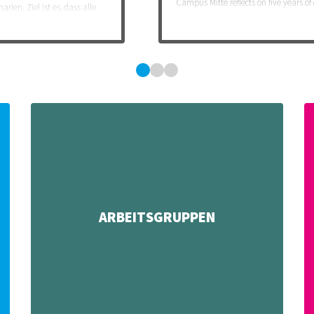
Campus Mitte reflects on five years of
ien. Ziel ist es, dass alle
innovatives workspaces from Coffee, 
the newest Seminar Series.
ARBEITSGRUPPEN