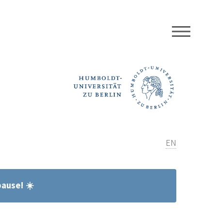
MEN
EN
ause! ☀️