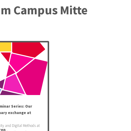
am Campus Mitte
eminar Series: Our
nary exchange at
lity and Digital Methods at
ren