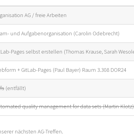
ganisation AG / freie Arbeiten
am- und Aufgabenorganisation (Carolin Odebrecht)
tLab-Pages selbst erstellen (Thomas Krause, Sarah Weso
bform + GitLab-Pages (Paul Bayer) Raum 3.308 DOR24
ffs
(entfällt)
tomated quality management for data sets (Martin Klot
serer nächsten AG-Treffen.