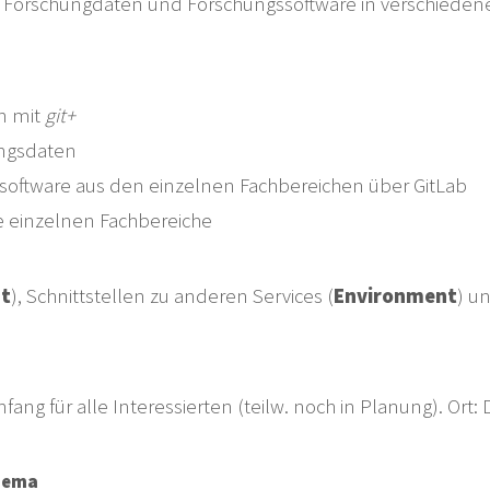
 von Forschungdaten und Forschungssoftware in verschie
n mit
git+
ungsdaten
oftware aus den einzelnen Fachbereichen über GitLab
e einzelnen Fachbereiche
t
), Schnittstellen zu anderen Services (
Environment
) u
ng für alle Interessierten (teilw. noch in Planung). Ort
hema