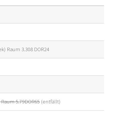
lek) Raum 3.308 DOR24
z) Raum 5.79DOR65
(entfällt)