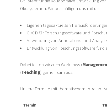
Git+ steht für die kollaborative Entwicklung
Ökosystemen. Wir beschäftigen uns mit u.a.:
Eigenen tagesaktuellen Herausforderunge
CI/CD für Forschungssoftware und Forsch
Anwendung von Annotations- und Analyses
Entwicklung von Forschungssoftware für di
Dabei testen wir auch Workflows (
Managemen
(
Teaching
) gemeinsam aus.
Unsere Termine mit thematischem Intro am Anfa
Termin
T