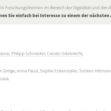
n Forschungsthemen im Bereich der Digitalität und der 
n Sie einfach bei Interesse zu einem der nächsten 
ause
,
Philipp Schneider
,
Carolin Odebrecht
,
tin Dröge, Anna Faust, Sophie Eckenstaler, Torsten Hiltm
solek