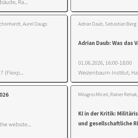
bäude, Ra...
Schönhardt, Aurel Daugs:
Adrian Daub, Sebastian Berg:
Adrian Daub: Was das V
01.06.2026, 16:00-18:00
7 (Flexp...
Weizenbaum-Institut, Har
Milagros Miceli, Rainer Rehak,
2026
KI in der Kritik: Militä
und gesellschaftliche R
he website...