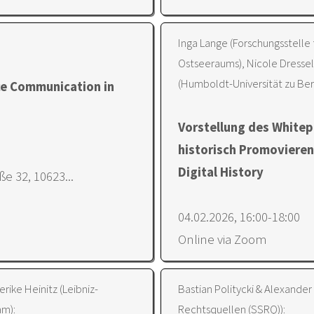
Inga Lange (Forschungsstelle
Ostseeraums), Nicole Dresse
(Humboldt-Universität zu Berl
nce Communication in
Vorstellung des White
historisch Promovieren
Digital History
e 32, 10623...
04.02.2026, 16:00-18:00
Online via Zoom
ike Heinitz (Leibniz-
Bastian Politycki & Alexand
am):
Rechtsquellen (SSRQ)):