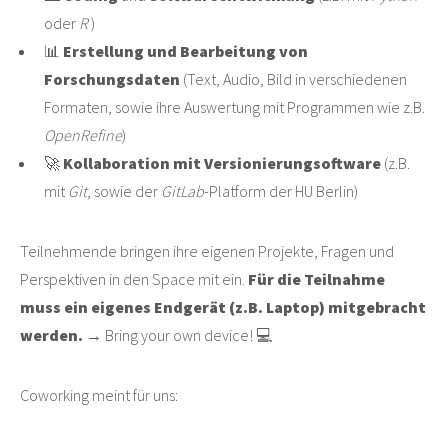
oder
R
)
📊
Erstellung und Bearbeitung von
Forschungsdaten
(Text, Audio, Bild in verschiedenen
Formaten, sowie ihre Auswertung mit Programmen wie z.B.
OpenRefine
)
🚀
Kollaboration mit Versionierungsoftware
(z.B.
mit
Git
, sowie der
GitLab
-Platform der HU Berlin)
Teilnehmende bringen ihre eigenen Projekte, Fragen und
Perspektiven in den Space mit ein.
Für die Teilnahme
muss ein eigenes Endgerät (z.B. Laptop) mitgebracht
werden.
→ Bring your own device! 💻
Coworking meint für uns: