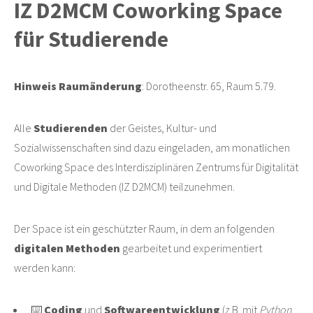
IZ D2MCM Coworking Space
für Studierende
Hinweis Raumänderung
: Dorotheenstr. 65, Raum 5.79.
Alle
Studierenden
der Geistes, Kultur- und
Sozialwissenschaften sind dazu eingeladen, am monatlichen
Coworking Space des Interdisziplinären Zentrums für Digitalität
und Digitale Methoden (IZ D2MCM) teilzunehmen.
Der Space ist ein geschützter Raum, in dem an folgenden
digitalen Methoden
gearbeitet und experimentiert
werden kann:
⌨️
Coding
und
Softwareentwicklung
(z.B. mit
Python