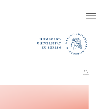
MEN
EN