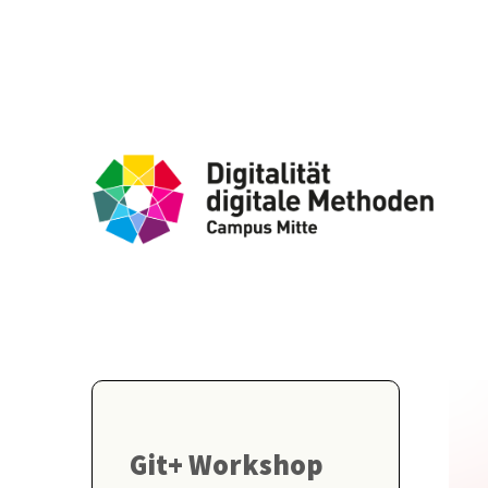
Git+ Workshop