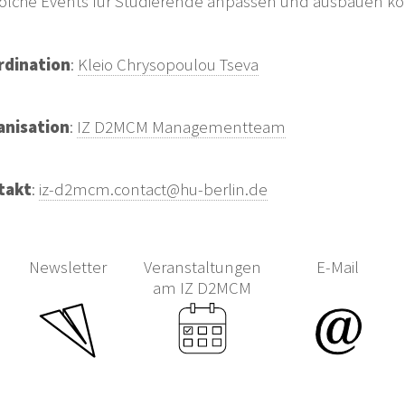
solche Events für Studierende anpassen und ausbauen k
rdination
:
Kleio Chrysopoulou Tseva
anisation
:
IZ D2MCM Managementteam
takt
:
iz-d2mcm.contact@hu-berlin.de
Newsletter
Veranstaltungen
E-Mail
am IZ D2MCM