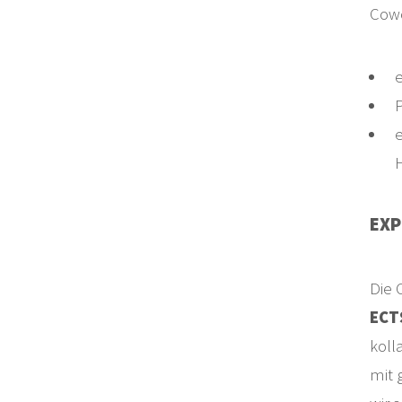
Cowo
e
EXP
Die 
ECT
koll
mit 