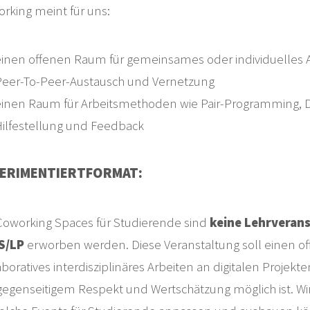
rking meint für uns:
inen offenen Raum für gemeinsames oder individuelles A
Peer-To-Peer-Austausch und Vernetzung
einen Raum für Arbeitsmethoden wie Pair-Programming, D
Hilfestellung und Feedback
ERIMENTIERTFORMAT:
Coworking Spaces für Studierende sind
keine Lehrveran
S/LP
erworben werden. Diese Veranstaltung soll einen o
aboratives interdisziplinäres Arbeiten an digitalen Proje
gegenseitigem Respekt und Wertschätzung möglich ist. Wi