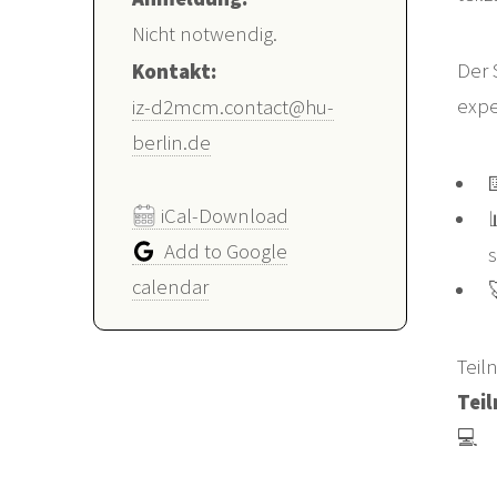
Nicht notwendig.
Der 
Kontakt:
expe
iz-d2mcm.contact@hu-
berlin.de
iCal-Download
Add to Google
calendar
Teil
Teil
💻