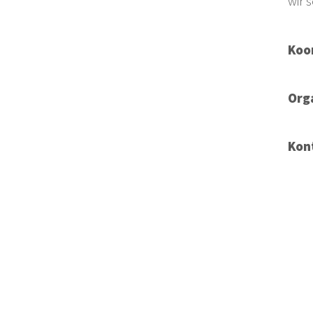
wir 
Koo
Org
Kon