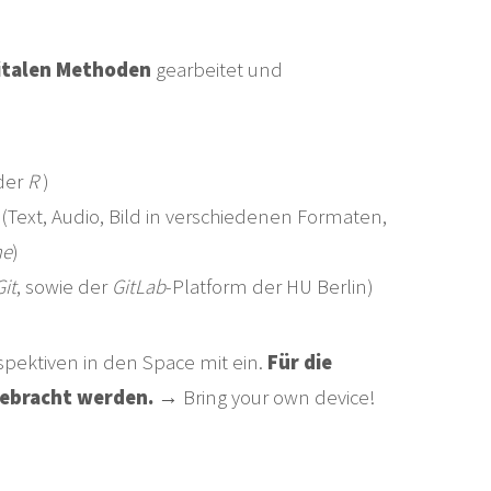
italen Methoden
gearbeitet und
der
R
)
(Text, Audio, Bild in verschiedenen Formaten,
ne
)
Git
, sowie der
GitLab
-Platform der HU Berlin)
pektiven in den Space mit ein.
Für die
gebracht werden.
→ Bring your own device!