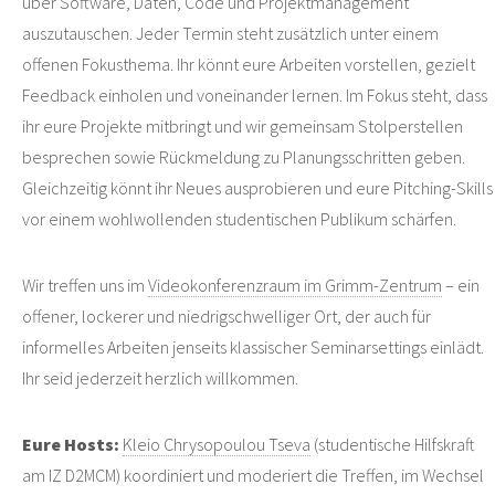
über Software, Daten, Code und Projektmanagement
auszutauschen. Jeder Termin steht zusätzlich unter einem
offenen Fokusthema. Ihr könnt eure Arbeiten vorstellen, gezielt
Feedback einholen und voneinander lernen. Im Fokus steht, dass
ihr eure Projekte mitbringt und wir gemeinsam Stolperstellen
besprechen sowie Rückmeldung zu Planungsschritten geben.
Gleichzeitig könnt ihr Neues ausprobieren und eure Pitching-Skills
vor einem wohlwollenden studentischen Publikum schärfen.
Wir treffen uns im
Videokonferenzraum im Grimm-Zentrum
– ein
offener, lockerer und niedrigschwelliger Ort, der auch für
informelles Arbeiten jenseits klassischer Seminarsettings einlädt.
Ihr seid jederzeit herzlich willkommen.
Eure Hosts:
Kleio Chrysopoulou Tseva
(studentische Hilfskraft
am IZ D2MCM) koordiniert und moderiert die Treffen, im Wechsel