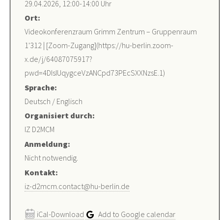
29.04.2026, 12:00-14:00 Uhr
Ort:
Videokonferenzraum Grimm Zentrum – Gruppenraum
1'312 | [Zoom-Zugang](https://hu-berlin.zoom-
x.de/j/64087075917?
pwd=4DIsIUqygceVzANCpd73PEcSXXNzsE.1)
Sprache:
Deutsch / Englisch
Organisiert durch:
IZ D2MCM
Anmeldung:
Nicht notwendig.
Kontakt:
iz-d2mcm.contact@hu-berlin.de
iCal-Download
Add to Google calendar