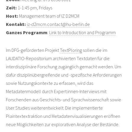
Zeit:
1-1:45 pm, Fridays
Host:
Management team of IZ D2MCM
Kontakt:
iz-d2mcm.contact@hu-berlin.de
Ganzes Programm
:
Link to Introduction and Programm
Im DFG-geförderten Projekt
TextPloring
sollen die im
LAUDATIO-Repositorium archivierten Textdaten für die
interdisziplinäre Forschung zugänglich gemacht werden. Um
dafür disziplinübergreifende und -spezifische Anforderungen
sowie Nutzungskontexte zu erfassen, wird das
Metadatenmodell durch Expert:innen-Interviews mit
Forschenden aus Geschichts- und Sprachwissenschaft sowie
User Studies weiterentwickelt. Die implementierte
Plaintextextraktion und Metadatenvisualisierungen eröffnen
neue Möglichkeiten zur explorativen Analyse der Bestände.