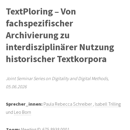
TextPloring – Von
fachspezifischer
Archivierung zu
interdisziplinärer Nutzung
historischer Textkorpora
Joint Seminar Series on Digitality and Digital Methods,
05.06.2026
Sprecher_innen:
Paula Rebecca Schreiber
,
Isabell Trilling
und
Leo Born
Zoom:
Meeting ID: 675 8938 0001