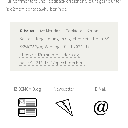
Für Kommentare und Feedback erreichen Sie uns gerne unter
iz-d2mcm.contact@hu-berlin.de
.
Cite as:
Eliza Mandieva: Cookietalk Simon
Schrör – Regulierung im digitalen Zeitalter. In:
IZ
D2MCM Blog
[Weblog], 01.11.2024. URL:
https://izd2m.hu-berlin.de/blog-
posts/2024/11/01/bp-schroer.html
.
IZ D2MCM Blog
Newsletter
E-Mail