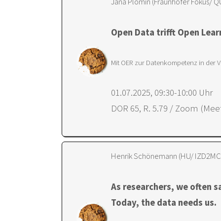
Jana Plomin (Fraunhofer Fokus/ 
Open Data trifft Open Lear
Mit OER zur Datenkompetenz in der 
01.07.2025, 09:30-10:00 Uhr
DOR 65, R. 5.79 / Zoom (Meet
Henrik Schönemann (HU/ IZD2MC
As researchers, we often sa
Today, the data needs us.