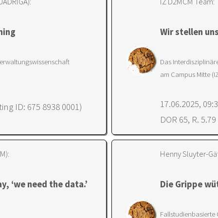
QUADRIGA):
IZ D2MCM Team:
ning
Wir stellen un
Verwaltungswissenschaft
Das Interdisziplinär
am Campus Mitte (
17.06.2025, 09:
ing ID: 675 8938 0001)
DOR 65, R. 5.79
M):
Henny Sluyter-Gä
y, ‘we need the data.’
Die Grippe wü
Fallstudienbasierte