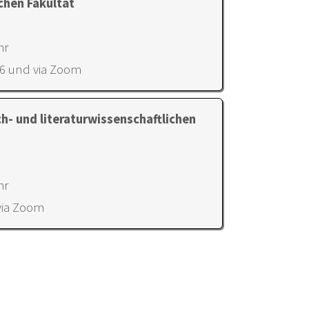
chen Fakultät
hr
16 und via Zoom
h- und literaturwissenschaftlichen
hr
via Zoom