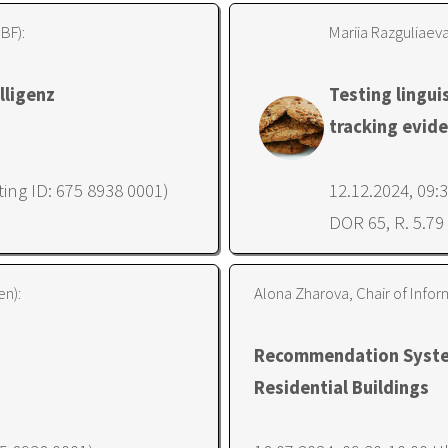
BF):
Mariia Razguliaeva
lligenz
Testing lingui
tracking evid
ing ID: 675 8938 0001)
12.12.2024, 09:
DOR 65, R. 5.79
en):
Alona Zharova, Chair of Infor
Recommendation System
Residential Buildings