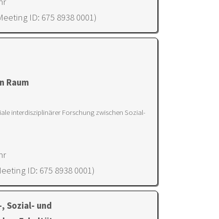
hr
Meeting ID: 675 8938 0001)
en Raum
le interdisziplinärer Forschung zwischen Sozial-
hr
eeting ID: 675 8938 0001)
-, Sozial- und