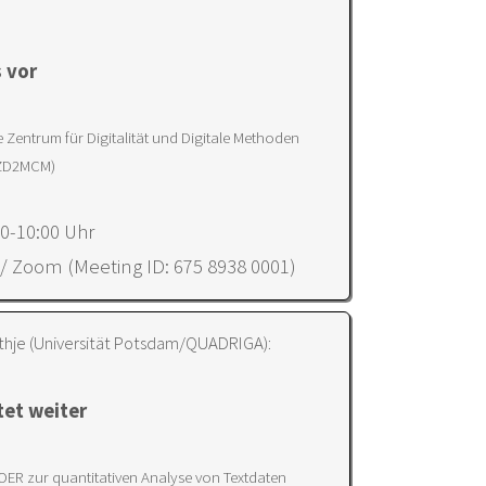
s vor
e Zentrum für Digitalität und Digitale Methoden
IZD2MCM)
30-10:00 Uhr
 / Zoom (Meeting ID: 675 8938 0001)
thje (Universität Potsdam/QUADRIGA):
tet weiter
 OER zur quantitativen Analyse von Textdaten